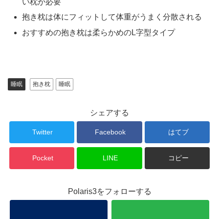
い枕が必要
抱き枕は体にフィットして体重がうまく分散される
おすすめの抱き枕は柔らかめのL字型タイプ
睡眠
抱き枕
睡眠
シェアする
Twitter
Facebook
はてブ
Pocket
LINE
コピー
Polaris3をフォローする