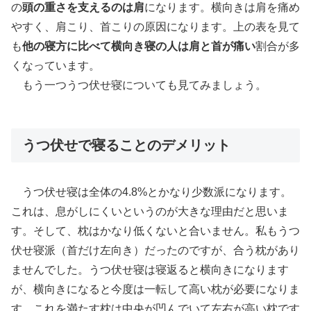
の
頭の重さを支えるのは肩
になります。横向きは肩を痛め
やすく、肩こり、首こりの原因になります。上の表を見て
も
他の寝方に比べて横向き寝の人は肩と首が痛い
割合が多
くなっています。
もう一つうつ伏せ寝についても見てみましょう。
うつ伏せで寝ることのデメリット
うつ伏せ寝は全体の4.8%とかなり少数派になります。
これは、息がしにくいというのが大きな理由だと思いま
す。そして、枕はかなり低くないと合いません。私もうつ
伏せ寝派（首だけ左向き）だったのですが、合う枕があり
ませんでした。うつ伏せ寝は寝返ると横向きになります
が、横向きになると今度は一転して高い枕が必要になりま
す。これを満たす枕は中央が凹んでいて左右が高い枕です