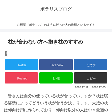
ポラリスブログ
北極星（ポラリス）のように迷った人の道標となるサイト
枕が合わない方へ抱き枕のすすめ
睡眠
Twitter
Facebook
はてブ
Pocket
LINE
コピー
2020.12.11
2020.12.05
皆さんは自分の使っている枕が合っていますか？枕は寝
る姿勢によってどういう枕が合うか決まります。大抵の枕
は仰向け用に作られており、仰向け以外の人は中々最適の